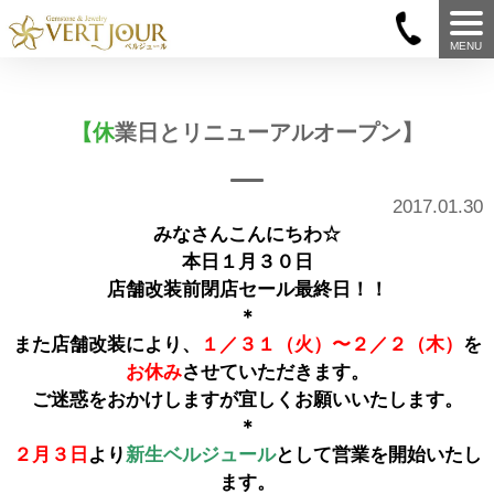
MENU
【休業日とリニューアルオープン】
2017.01.30
みなさんこんにちわ☆
本日１月３０日
店舗改装前閉店セール最終日！！
＊
また店舗改装により、
１／３１（火）〜２／２（木）
を
お休み
させていただきます。
ご迷惑をおかけしますが宜しくお願いいたします。
＊
２月３日
より
新生ベルジュール
として営業を開始いたし
ます。